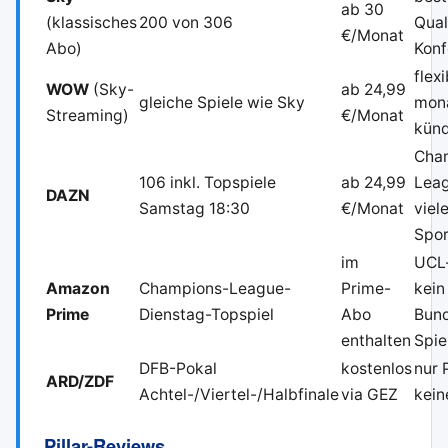
ab 30
(klassisches
200 von 306
Qual
€/Monat
Abo)
Konf
flexi
WOW
(Sky-
ab 24,99
gleiche Spiele wie Sky
mona
Streaming)
€/Monat
kün
Cha
106 inkl. Topspiele
ab 24,99
Leag
DAZN
Samstag 18:30
€/Monat
viel
Spor
im
UCL-
Amazon
Champions-League-
Prime-
kein
Prime
Dienstag-Topspiel
Abo
Bund
enthalten
Spie
DFB-Pokal
kostenlos
nur 
ARD/ZDF
Achtel-/Viertel-/Halbfinale
via GEZ
kein
Pillar-Reviews